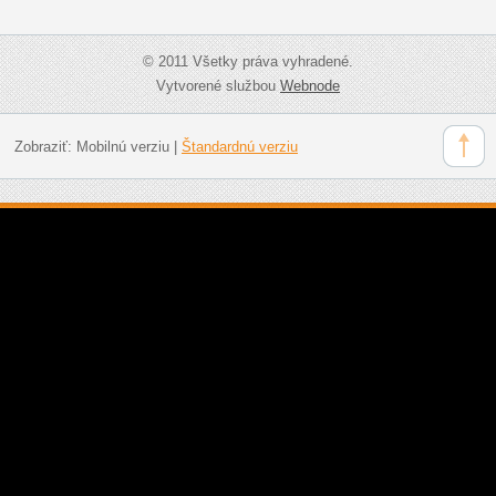
© 2011 Všetky práva vyhradené.
Vytvorené službou
Webnode
Zobraziť:
Mobilnú verziu
|
Štandardnú verziu