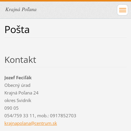
Krajná Poľana
Pošta
Kontakt
Jozef Feciľák
Obecný úrad
Krajná Poľana 24
okres Svidník
090 05
054/759 33 11, mob.: 0917852703
krajnapo
lana@cen
trum.sk